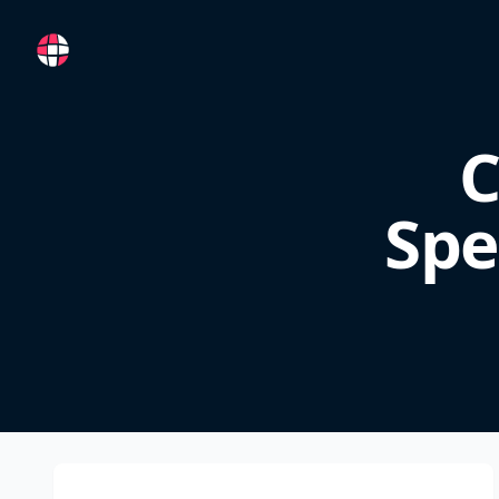
RemoteFR
C
Spe