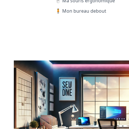
🖱️ Ma souris ergonomique
🧍 Mon bureau debout