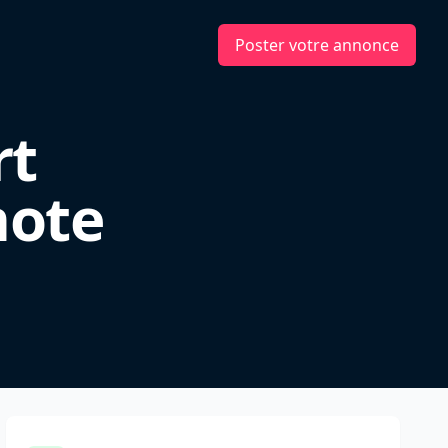
Poster votre annonce
rt
mote