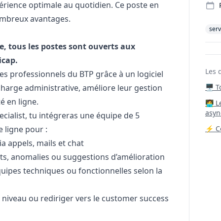
périence optimale au quotidien. Ce poste en
nombreux avantages.
serv
e, tous les postes sont ouverts aux
icap.
Les 
 des professionnels du BTP grâce à un logiciel
charge administrative, améliore leur gestion
🖥️ 
té en ligne.
‍🧑‍
asyn
ialist, tu intégreras une équipe de 5
 ligne pour :
⚡ Co
 appels, mails et chat
ents, anomalies ou suggestions d’amélioration
uipes techniques ou fonctionnelles selon la
 niveau ou rediriger vers le customer success