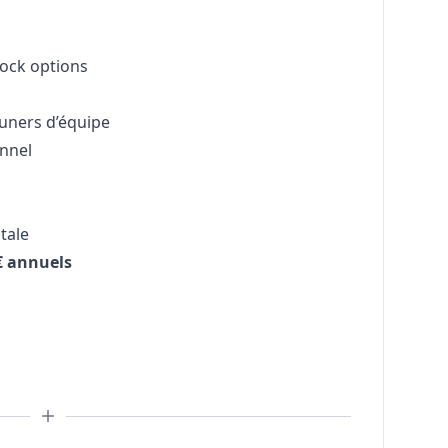
tock options
euners d’équipe
nnel
tale
€ annuels