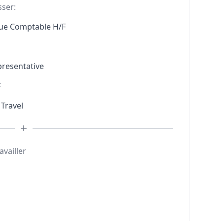
sser:
que Comptable H/F
presentative
F
 Travel
availler