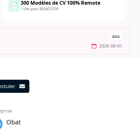
300 Modèles de CV 100% Remote
📄
-10% avec REMOTEFR
data
2026-08-01
ostuler
ils
eprise
Obat