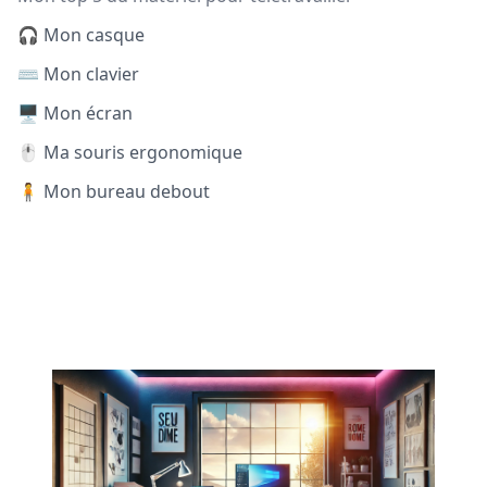
🎧 Mon casque
⌨️ Mon clavier
🖥️ Mon écran
🖱️ Ma souris ergonomique
🧍 Mon bureau debout