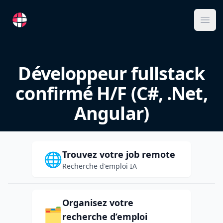
RemoteFR
Ope
Développeur fullstack
confirmé H/F (C#, .Net,
Angular)
Trouvez votre job remote
🌐
Recherche d'emploi IA
Organisez votre
🗂️
recherche d’emploi