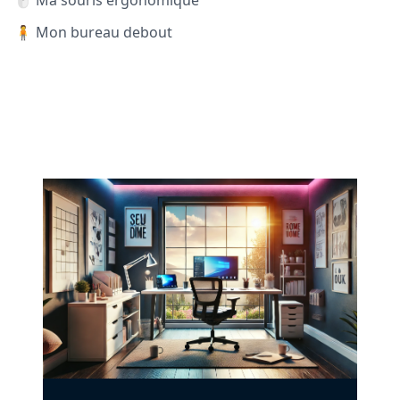
🖱️ Ma souris ergonomique
🧍 Mon bureau debout