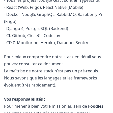
- Tous les projets NodeJS/React sont en TypeScript
- React (Web, Frigo), React Native (Mobile)
- Docker, NodeJS, GraphQL, RabbitMQ, Raspberry Pi
(Frigo)
- Django 4, PostgreSQL (Backend)
- CI: Github,
CircleCI
,
Codecov
- CD & Monitoring:
Heroku
,
Datadog
,
Sentry
Pour mieux comprendre notre stack en détail vous
pouvez consulter
ce document
.
La maîtrise de notre stack n’est pas un pré-requis.
Nous savons que les langages et les frameworks
évoluent (très rapidement).
Vos responsabilités :
Pour mener à bien votre mission au sein de
Foodles
,