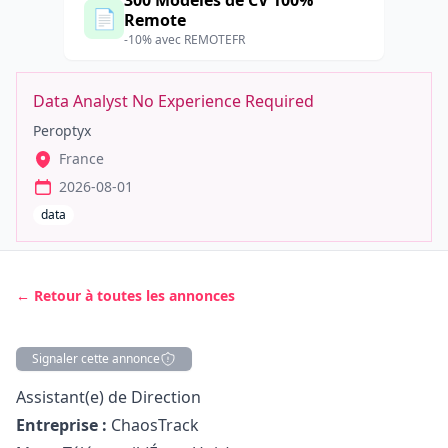
300 Modèles de CV 100%
📄
Remote
-10% avec REMOTEFR
Data Analyst No Experience Required
Peroptyx
France
2026-08-01
data
← Retour à toutes les annonces
Signaler cette annonce
Description
Assistant(e) de Direction
Entreprise :
ChaosTrack