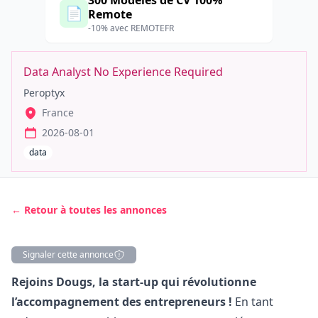
300 Modèles de CV 100%
📄
Remote
-10% avec REMOTEFR
Data Analyst No Experience Required
Peroptyx
France
2026-08-01
data
← Retour à toutes les annonces
Signaler cette annonce
Description
Rejoins Dougs, la start-up qui révolutionne
l’accompagnement des entrepreneurs !
En tant