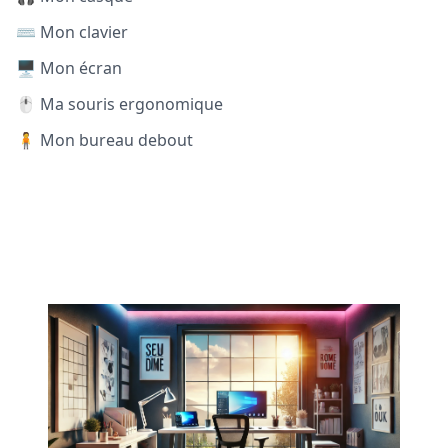
⌨️ Mon clavier
🖥️ Mon écran
🖱️ Ma souris ergonomique
🧍 Mon bureau debout