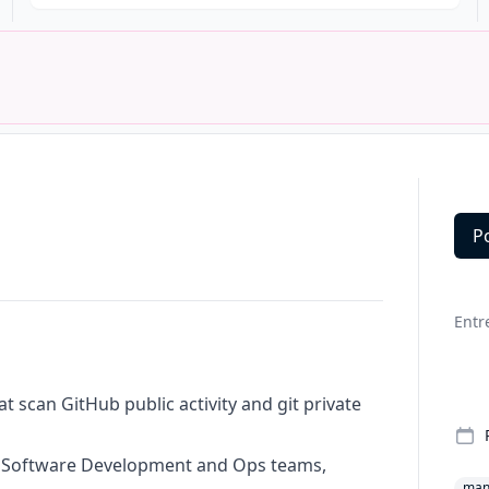
P
Deta
Entr
at scan GitHub public activity and git private
s: Software Development and Ops teams,
man