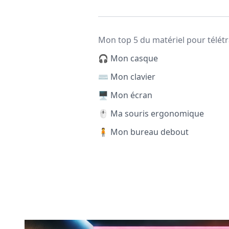
Mon top 5 du matériel pour télétr
🎧 Mon casque
⌨️ Mon clavier
🖥️ Mon écran
🖱️ Ma souris ergonomique
🧍 Mon bureau debout