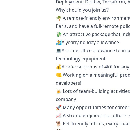
Deployment: Docker, Terraform, 
Why should you join us?
🌴 A remote-friendly environment 
Paris, and have a full-remote polic
💸 An attractive package that inc
🏄A yearly holiday allowance
💻A home office allowance to imp
technology equipment
💰A referral bonus of 4k€ for an
👊 Working on a meaningful prod
developers!
🍺 Lots of team-building activitie
company
🚀 Many opportunities for career
📈 A strong engineering culture, 
🐕 Pet-friendly offices, every Gua