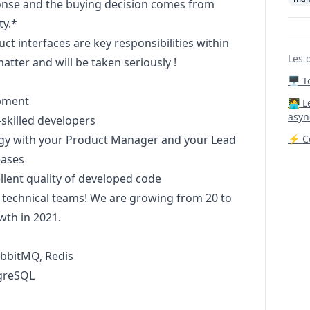
ponse and the buying decision comes from
ty.*
t interfaces are key responsibilities within
Les 
atter and will be taken seriously !
🖥️ 
pment
‍🧑‍
asyn
-skilled developers
gy with your Product
Manager
and your Lead
⚡ Co
eases
llent quality of developed code
r technical teams! We are growing from 20 to
wth in 2021.
abbitMQ, Redis
tgreSQL