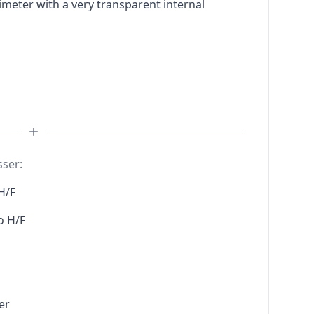
meter with a very transparent internal
sser:
H/F
o H/F
er