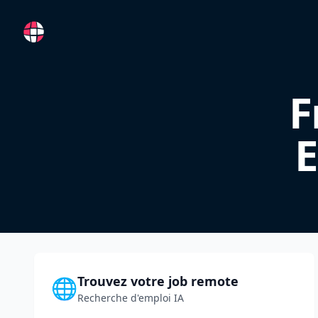
RemoteFR
F
E
Trouvez votre job remote
🌐
Recherche d'emploi IA