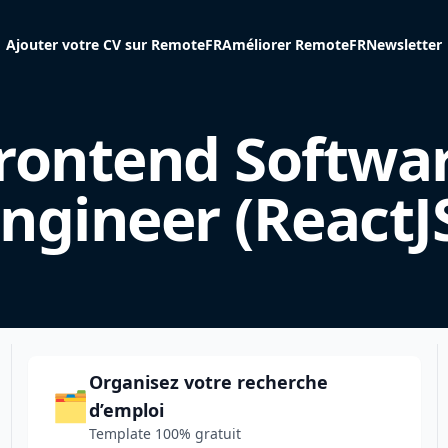
Ajouter votre CV sur RemoteFR
Améliorer RemoteFR
Newsletter
rontend Softwa
ngineer (ReactJ
Organisez votre recherche
🗂️
d’emploi
Template 100% gratuit