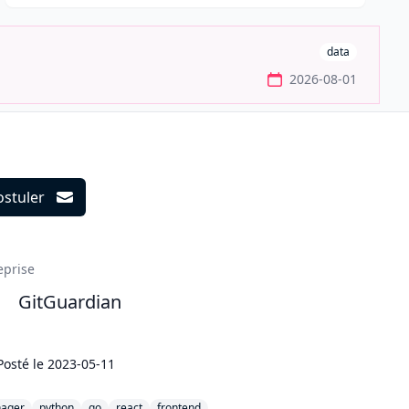
data
2026-08-01
ostuler
ils
eprise
GitGuardian
Posté le
2023-05-11
ager
python
go
react
frontend