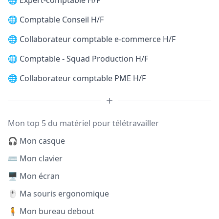
🌐
Expert-comptable H/F
🌐
Comptable Conseil H/F
🌐
Collaborateur comptable e-commerce H/F
🌐
Comptable - Squad Production H/F
🌐
Collaborateur comptable PME H/F
Mon top 5 du matériel pour télétravailler
🎧 Mon casque
⌨️ Mon clavier
🖥️ Mon écran
🖱️ Ma souris ergonomique
🧍 Mon bureau debout