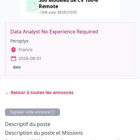
300 Modèles de CV 100%
📄
Remote
-10% avec REMOTEFR
Data Analyst No Experience Required
Peroptyx
France
2026-08-01
data
← Retour à toutes les annonces
Signaler cette annonce
Description
Descriptif du poste
Description du poste et Missions