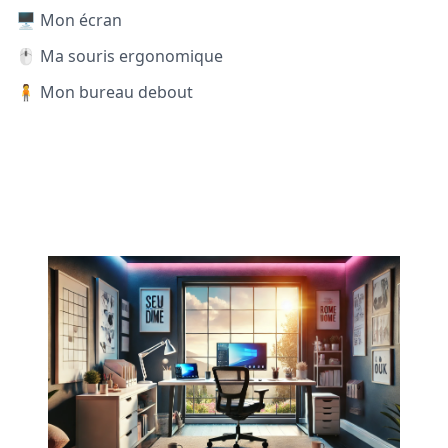
🖥️ Mon écran
🖱️ Ma souris ergonomique
🧍 Mon bureau debout