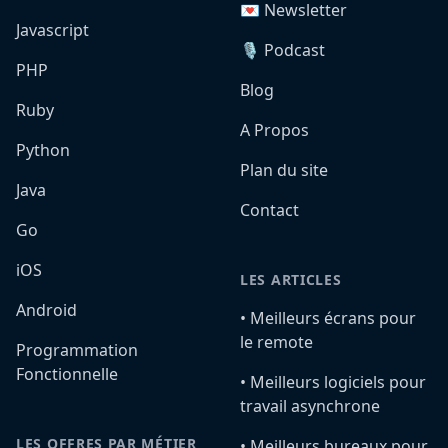
💌 Newsletter
Javascript
🎙️ Podcast
PHP
Blog
Ruby
A Propos
Python
Plan du site
Java
Contact
Go
iOS
LES ARTICLES
Android
•️ Meilleurs écrans pour
le remote
Programmation
Fonctionnelle
•️ Meilleurs logiciels pour
travail asynchrone
LES OFFRES PAR MÉTIER
•️ Meilleurs bureaux pour