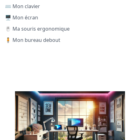
⌨️ Mon clavier
🖥️ Mon écran
🖱️ Ma souris ergonomique
🧍 Mon bureau debout