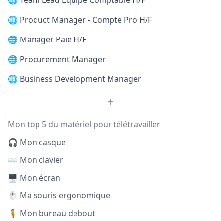
🌐
Team Lead Equipe Comptable H/F
🌐
Product Manager - Compte Pro H/F
🌐
Manager Paie H/F
🌐
Procurement Manager
🌐
Business Development Manager
Mon top 5 du matériel pour télétravailler
🎧 Mon casque
⌨️ Mon clavier
🖥️ Mon écran
🖱️ Ma souris ergonomique
🧍 Mon bureau debout