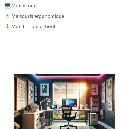
🖥️ Mon écran
🖱️ Ma souris ergonomique
🧍 Mon bureau debout