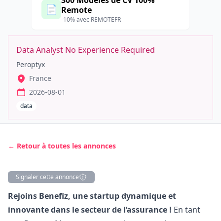
300 Modèles de CV 100%
📄
Remote
-10% avec REMOTEFR
Data Analyst No Experience Required
Peroptyx
France
2026-08-01
data
← Retour à toutes les annonces
Signaler cette annonce
Description
Rejoins Benefiz, une startup dynamique et
innovante dans le secteur de l’assurance !
En tant