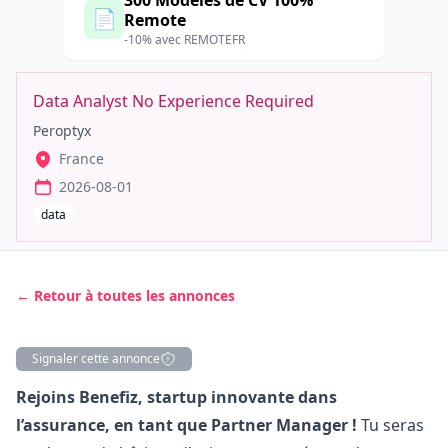
300 Modèles de CV 100%
📄
Remote
-10% avec REMOTEFR
Data Analyst No Experience Required
Peroptyx
France
2026-08-01
data
← Retour à toutes les annonces
Signaler cette annonce
Description
Rejoins Benefiz, startup innovante dans
l’assurance, en tant que Partner
Manager
!
Tu seras