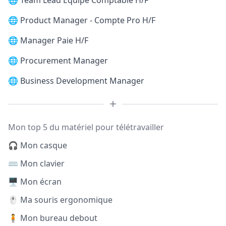
🌐
Team Lead Equipe Comptable H/F
🌐
Product Manager - Compte Pro H/F
🌐
Manager Paie H/F
🌐
Procurement Manager
🌐
Business Development Manager
Mon top 5 du matériel pour télétravailler
🎧 Mon casque
⌨️ Mon clavier
🖥️ Mon écran
🖱️ Ma souris ergonomique
🧍 Mon bureau debout