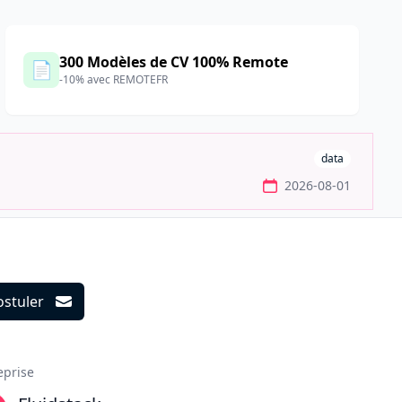
300 Modèles de CV 100% Remote
📄
-10% avec REMOTEFR
data
2026-08-01
ostuler
ils
eprise