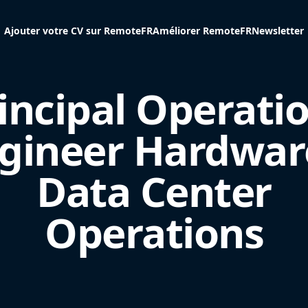
Ajouter votre CV sur RemoteFR
Améliorer RemoteFR
Newsletter
incipal Operati
gineer Hardware 
Data Center
Operations