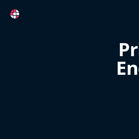
RemoteFR
Pr
En