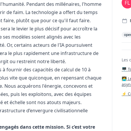
 l'humanité. Pendant des millénaires, l'homme
rir de faim. La technologie a offert du temps
faire, plutôt que pour ce qu'il faut faire.
 sera le levier le plus décisif pour accroître la
oper
 ses modèles soient alignés avec les
té. Or, certains acteurs de l'IA poursuivent
oiera le plus rapidement une infrastructure de
Les 
argit ou restreint notre liberté.
 fournir des capacités de calcul de 10 à
🖥️ 
 plus vite que quiconque, en repensant chaque
‍🧑‍
asyn
e. Nous acquérons l'énergie, concevons et
es, puis les exploitons, avec des équipes
⚡ Co
ité et échelle sont nos atouts majeurs.
astructure d’envergure civilisationnelle
ngagés dans cette mission. Si c’est votre