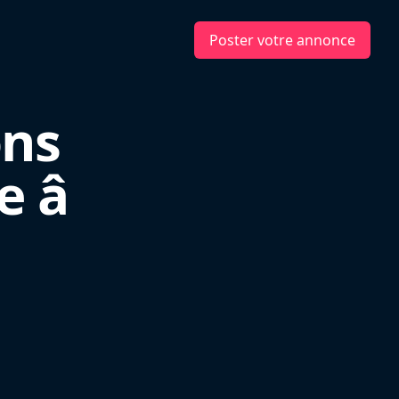
Poster votre annonce
ons
â