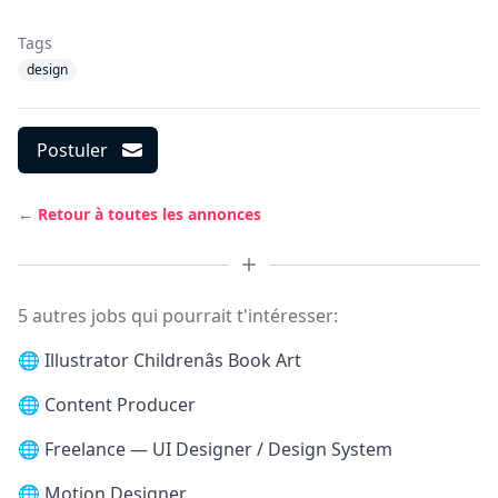
Tags
design
Postuler
← Retour à toutes les annonces
5 autres jobs qui pourrait t'intéresser:
🌐
Illustrator Childrenâs Book Art
🌐
Content Producer
🌐
Freelance — UI Designer / Design System
🌐
Motion Designer