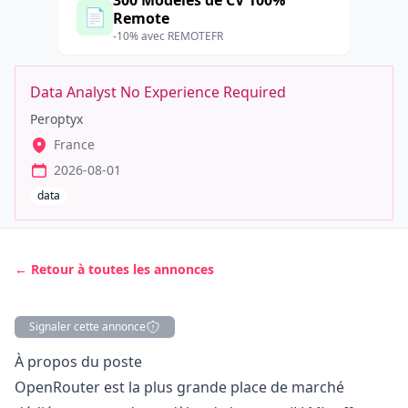
300 Modèles de CV 100%
📄
Remote
-10% avec REMOTEFR
Data Analyst No Experience Required
Peroptyx
France
2026-08-01
data
← Retour à toutes les annonces
Signaler cette annonce
Description
À propos du poste
OpenRouter est la plus grande place de marché