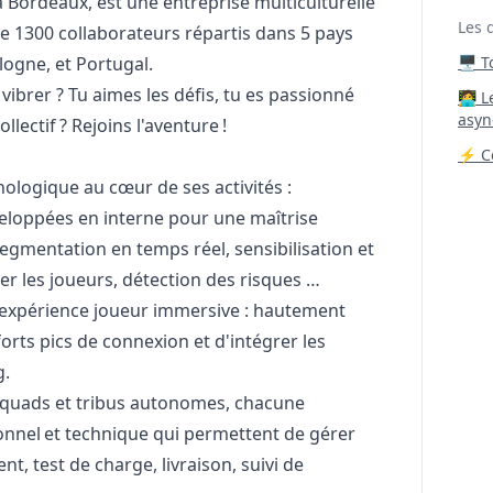
 à Bordeaux, est une entreprise multiculturelle
Les 
e 1300 collaborateurs répartis dans 5 pays
ologne, et Portugal.
🖥️ 
t vibrer ? Tu aimes les défis, tu es passionné
‍🧑‍
asyn
ollectif ? Rejoins l'aventure !
⚡ Co
nologique au cœur de ses activités :
eloppées en interne pour une maîtrise
segmentation en temps réel, sensibilisation et
er les joueurs, détection des risques …
 expérience joueur immersive : hautement
orts pics de connexion et d'intégrer les
g.
squads et tribus autonomes, chacune
nnel et technique qui permettent de gérer
t, test de charge, livraison, suivi de