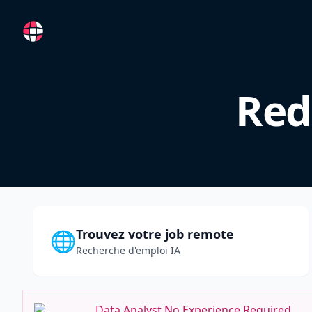
RemoteFR
Red
Trouvez votre job remote
🌐
Recherche d'emploi IA
Data Analyst No Experience Required