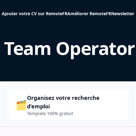
Ajouter votre CV sur RemoteFR
Améliorer RemoteFR
Newsletter
 Team Operator
Organisez votre recherche
🗂️
d’emploi
Template 100% gratuit