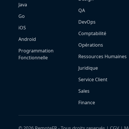
Java
QA
Go
DevOps
iOS
Comptabilité
Android
Opérations
Programmation
Ressources Humaines
Fonctionnelle
Juridique
Service Client
Sales
Finance
©
2026
RemoteFR - Tous droits reservés |
CGV
|
Me