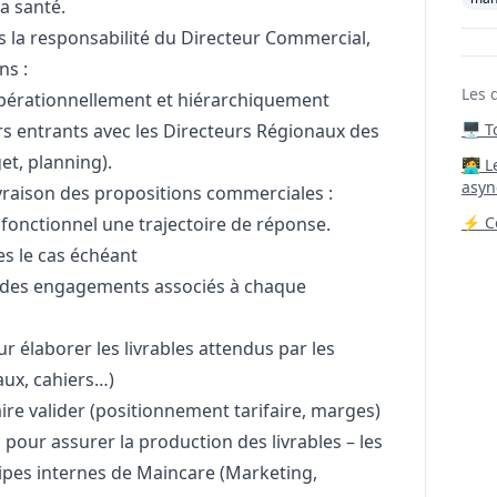
a santé.
 la responsabilité du Directeur Commercial,
ns :
Les 
opérationnellement et hiérarchiquement
ers entrants avec les Directeurs Régionaux des
🖥️ 
et, planning).
‍🧑‍
asyn
ivraison des propositions commerciales :
 fonctionnel une trajectoire de réponse.
⚡ Co
es le cas échéant
et des engagements associés à chaque
ur élaborer les livrables attendus par les
aux, cahiers…)
 faire valider (positionnement tarifaire, marges)
pour assurer la production des livrables – les
uipes internes de Maincare (
Marketing
,