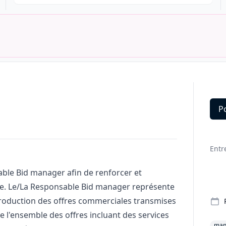
P
Deta
Entr
able Bid
manager
afin de renforcer et
e. Le/La Responsable Bid
manager
représente
roduction des offres commerciales transmises
re l'ensemble des offres incluant des services
man