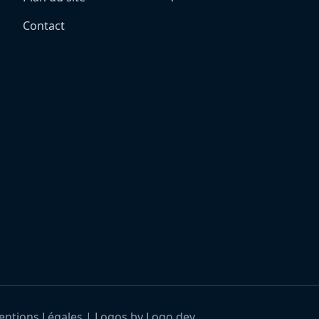
Contact
ntions Légales
|
Logos by Logo.dev