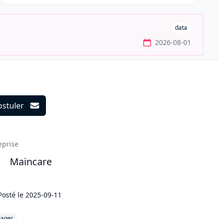
data
2026-08-01
ostuler
ils
eprise
Maincare
Posté le
2025-09-11
ager