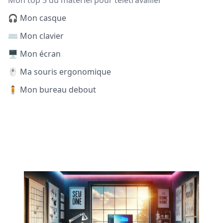
Mon top 5 du matériel pour télétravailler
🎧 Mon casque
⌨️ Mon clavier
🖥️ Mon écran
🖱️ Ma souris ergonomique
🧍 Mon bureau debout