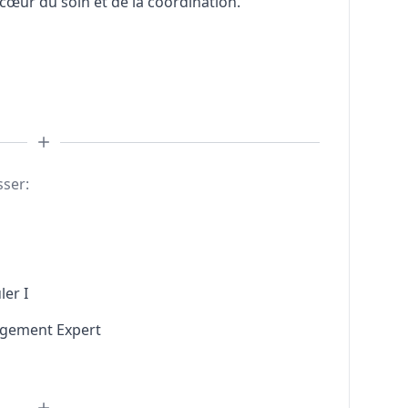
 cœur du soin et de la coordination.
sser:
ler I
agement Expert