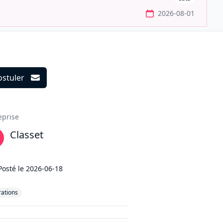
2026-08-01
ostuler
ils
eprise
Classet
Posté le
2026-06-18
ations