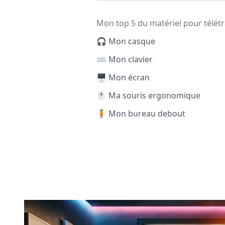
Mon top 5 du matériel pour télétr
🎧 Mon casque
⌨️ Mon clavier
🖥️ Mon écran
🖱️ Ma souris ergonomique
🧍 Mon bureau debout