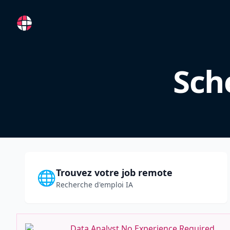
RemoteFR
Sch
Trouvez votre job remote
🌐
Recherche d'emploi IA
Data Analyst No Experience Required