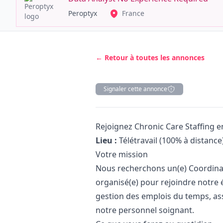
Peroptyx
France
← Retour à toutes les annonces
Signaler cette annonce
Description
Rejoignez Chronic Care Staffing e
Lieu :
Télétravail (100% à distance
Votre mission
Nous recherchons un(e) Coordinat
organisé(e) pour rejoindre notre é
gestion des emplois du temps, ass
notre personnel soignant.