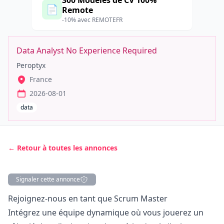
300 Modèles de CV 100%
📄
Remote
-10% avec REMOTEFR
Data Analyst No Experience Required
Peroptyx
France
2026-08-01
data
← Retour à toutes les annonces
Signaler cette annonce
Description
Rejoignez-nous en tant que Scrum Master
Intégrez une équipe dynamique où vous jouerez un