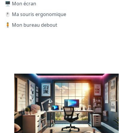
🖥️ Mon écran
🖱️ Ma souris ergonomique
🧍 Mon bureau debout