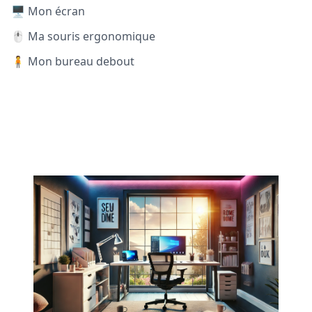
🖥️ Mon écran
🖱️ Ma souris ergonomique
🧍 Mon bureau debout