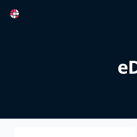
RemoteFR
eD