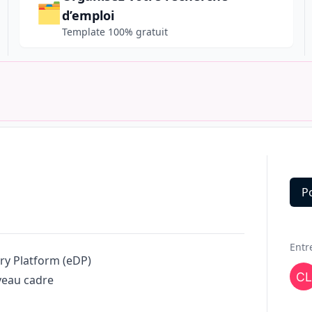
🗂️
d’emploi
Template 100% gratuit
P
Deta
Entr
ry Platform (eDP)
veau cadre