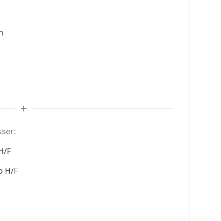
n
sser:
H/F
o H/F