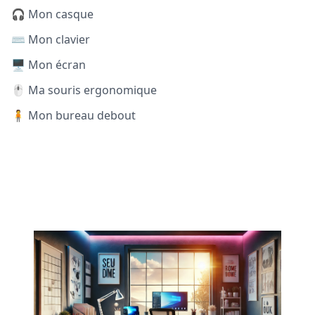
🎧 Mon casque
⌨️ Mon clavier
🖥️ Mon écran
🖱️ Ma souris ergonomique
🧍 Mon bureau debout