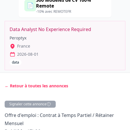
300 Modèles de CV 100%
📄
Remote
-10% avec REMOTEFR
Data Analyst No Experience Required
Peroptyx
France
2026-08-01
data
← Retour à toutes les annonces
Signaler cette annonce
Description
Offre d'emploi : Contrat à Temps Partiel / Rétainer
Mensuel