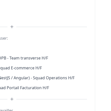
sser:
 OPB - Team transverse H/F
- Squad E-commerce H/F
NestJS / Angular) - Squad Operations H/F
ad Portail Facturation H/F
availler