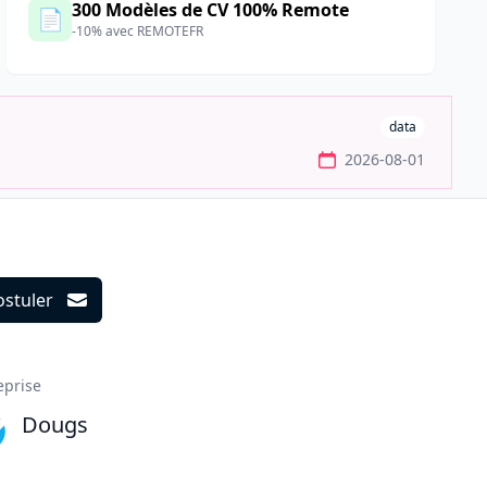
300 Modèles de CV 100% Remote
📄
-10% avec REMOTEFR
data
2026-08-01
ostuler
ils
eprise
Dougs