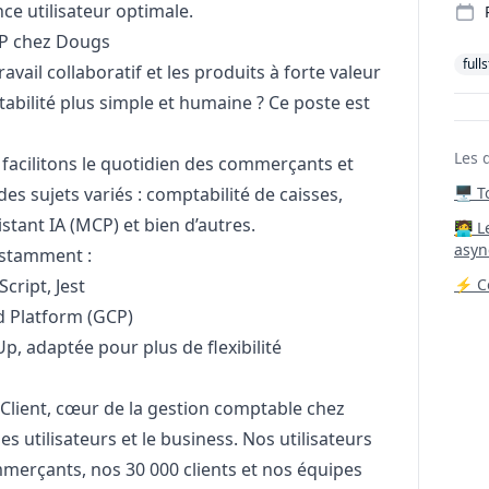
nce utilisateur optimale.
XP chez Dougs
full
ravail collaboratif et les produits à forte valeur
tabilité plus simple et humaine ? Ce poste est
Les 
acilitons le quotidien des commerçants et
es sujets variés : comptabilité de caisses,
🖥️ 
stant IA (MCP) et bien d’autres.
‍🧑‍
asyn
nstamment :
cript, Jest
⚡ Co
d Platform (GCP)
, adaptée pour plus de flexibilité
Client, cœur de la gestion comptable chez
s utilisateurs et le business. Nos utilisateurs
merçants, nos 30 000 clients et nos équipes