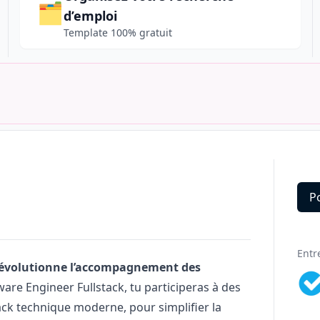
🗂️
d’emploi
Template 100% gratuit
P
Deta
Entr
i révolutionne l’accompagnement des
are Engineer Fullstack, tu participeras à des
tack technique moderne, pour simplifier la