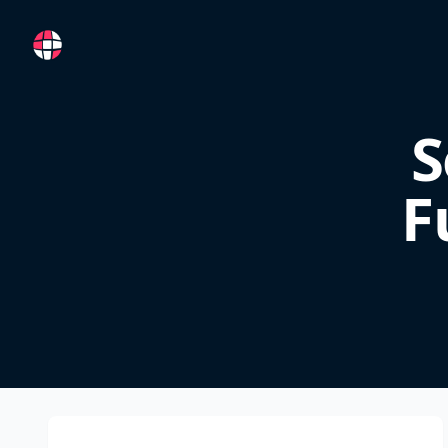
RemoteFR
S
F