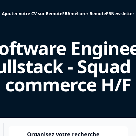
Ajouter votre CV sur RemoteFR
Améliorer RemoteFR
Newsletter
oftware Engine
ullstack - Squad 
commerce H/F
Organisez votre recherche