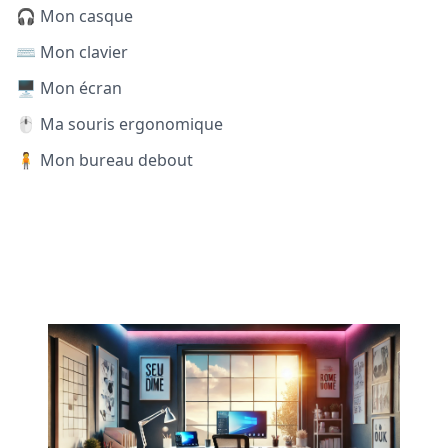
🎧 Mon casque
⌨️ Mon clavier
🖥️ Mon écran
🖱️ Ma souris ergonomique
🧍 Mon bureau debout