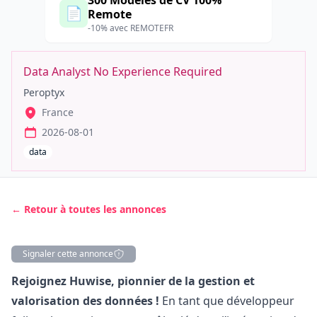
300 Modèles de CV 100%
📄
Remote
-10% avec REMOTEFR
Data Analyst No Experience Required
Peroptyx
France
2026-08-01
data
← Retour à toutes les annonces
Signaler cette annonce
Description
Rejoignez Huwise, pionnier de la gestion et
valorisation des données !
En tant que développeur