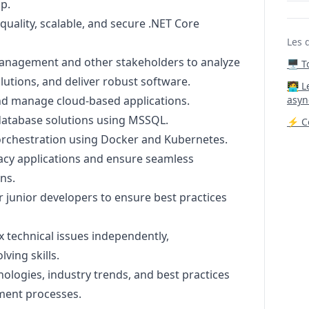
p.
quality, scalable, and secure .NET Core
Les 
Management and other stakeholders to analyze
🖥️ 
lutions, and deliver robust software.
‍🧑‍
and manage cloud-based applications.
asyn
database solutions using MSSQL.
⚡ Co
orchestration using Docker and Kubernetes.
acy applications and ensure seamless
ns.
junior developers to ensure best practices
 technical issues independently,
ving skills.
logies, industry trends, and best practices
ment processes.