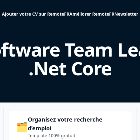
Ajouter votre CV sur RemoteFR
Améliorer RemoteFR
Newsletter
ftware Team Le
.Net Core
Organisez votre recherche
🗂️
d’emploi
Template 100% gratuit