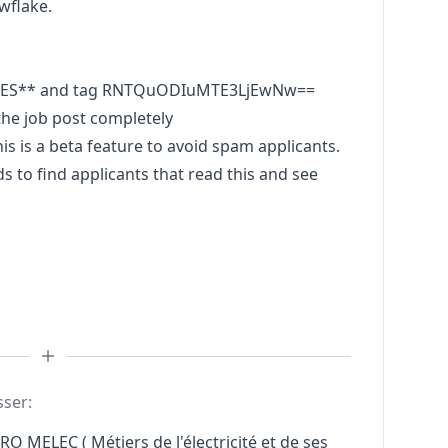
wflake.
AZES** and tag RNTQuODIuMTE3LjEwNw==
he job post completely
is a beta feature to avoid spam applicants.
to find applicants that read this and see
sser:
RO MELEC ( Métiers de l'électricité et de ses