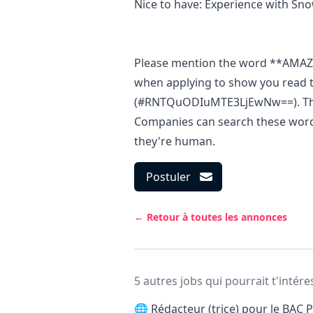
Nice to have: Experience with Sno
Please mention the word **AM
when applying to show you read t
(#RNTQuODIuMTE3LjEwNw==). This 
Companies can search these words 
they're human.
Postuler
← Retour à toutes les annonces
5 autres jobs qui pourrait t'intére
🌐
Rédacteur (trice) pour le BAC P