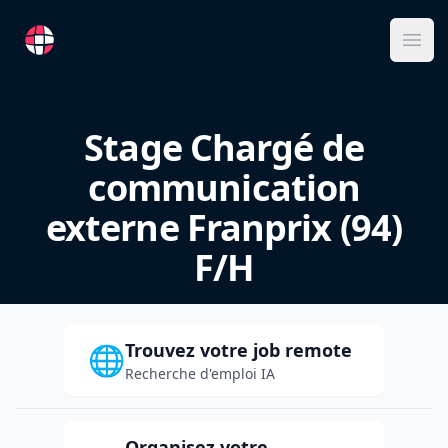
RemoteFR
Ope
Stage Chargé de
communication
externe Franprix (94)
F/H
Trouvez votre job remote
🌐
Recherche d'emploi IA
Organisez votre