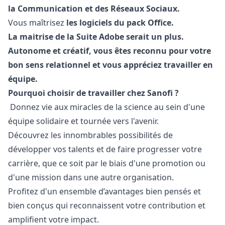
la Communication et des Réseaux Sociaux.
Vous maîtrisez
les logiciels du pack Office.
La maitrise de la Suite Adobe serait un plus.
Autonome et créatif, vous êtes reconnu pour votre
bon sens relationnel et vous appréciez travailler en
équipe.
Pourquoi
choisir
de
travailler
chez
Sanofi ?
Donnez vie aux miracles de la science au sein
d'une
équipe
solidaire
et
tournée
vers
l'avenir
.
Découvrez
les
innombrables
possibilités
de
développer
vos
talents et de faire
progresser
votre
carrière
, que
ce
soit
par le
biais
d'une
promotion
ou
d'une
mission dans
une
autre
organisation.
Profitez
d'un ensemble
d’avantages
bien
pensés
et
bien
conçus
qui
reconnaissent
votre
contribution et
amplifient
votre impact.