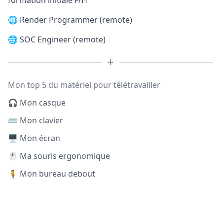
formation initiale F/H
🌐
Render Programmer (remote)
🌐
SOC Engineer (remote)
Mon top 5 du matériel pour télétravailler
🎧 Mon casque
⌨️ Mon clavier
🖥️ Mon écran
🖱️ Ma souris ergonomique
🧍 Mon bureau debout