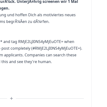
zurÃ¼ck. UnterjÃ¤hrig screenen wir 1 Mal
ngen.
ng und hoffen Dich als motiviertes neues
ams begrÃ¼Ãen zu dÃ¼rfen.
** and tag RMjE2LjI0NS4yMjEuOTE= when
b post completely (#RMjE2LjI0NS4yMjEuOTE=).
pam applicants. Companies can search these
d this and see they're human.