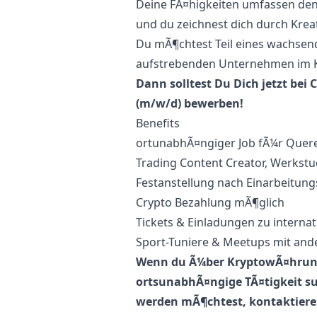
Deine FÃ¤higkeiten umfassen de
und du zeichnest dich durch Krea
Du mÃ¶chtest Teil eines wachsen
aufstrebenden Unternehmen im K
Dann solltest Du Dich jetzt bei 
(m/w/d) bewerben!
Benefits
ortunabhÃ¤ngiger Job fÃ¼r Quere
Trading Content Creator, Werkstu
Festanstellung nach Einarbeitung
Crypto Bezahlung mÃ¶glich
Tickets & Einladungen zu interna
Sport-Tuniere & Meetups mit ande
Wenn du Ã¼ber KryptowÃ¤hrunge
ortsunabhÃ¤ngige TÃ¤tigkeit su
werden mÃ¶chtest, kontaktiere 