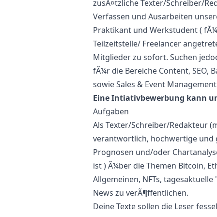
zusÃ¤tzliche Texter/Schreiber/Re
Verfassen und Ausarbeiten unserer
Praktikant und Werkstudent ( fÃ¼r
Teilzeitstelle/ Freelancer angetr
Mitglieder zu sofort. Suchen jed
fÃ¼r die Bereiche Content, SEO, B
sowie Sales & Event Management
Eine Intiativbewerbung kann u
Aufgaben
Als Texter/Schreiber/Redakteur (
verantwortlich, hochwertige und 
Prognosen und/oder Chartanalys
ist ) Ã¼ber die Themen Bitcoin, E
Allgemeinen, NFTs, tagesaktuelle
News zu verÃ¶ffentlichen.
Deine Texte sollen die Leser fesse