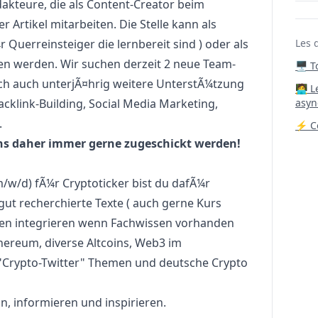
dakteure, die als Content-Creator beim
 Artikel mitarbeiten. Die Stelle kann als
 Querreinsteiger die lernbereit sind ) oder als
Les 
eten werden. Wir suchen derzeit 2 neue Team-
🖥️ 
och auch unterjÃ¤hrig weitere UnterstÃ¼tzung
‍🧑‍
acklink-Building, Social Media
Marketing
,
asyn
.
⚡ Co
ns daher immer gerne zugeschickt werden!
m/w/d) fÃ¼r Cryptoticker bist du dafÃ¼r
gut recherchierte Texte ( auch gerne Kurs
en integrieren wenn Fachwissen vorhanden
thereum, diverse Altcoins, Web3 im
 "Crypto-Twitter" Themen und deutsche Crypto
ln, informieren und inspirieren.