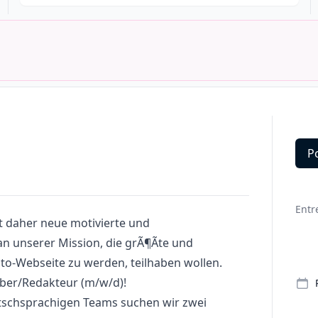
P
Deta
Entr
t daher neue motivierte und
an unserer Mission, die grÃ¶Ãte und
to-Webseite zu werden, teilhaben wollen.
eiber/Redakteur (m/w/d)!
tschsprachigen Teams suchen wir zwei