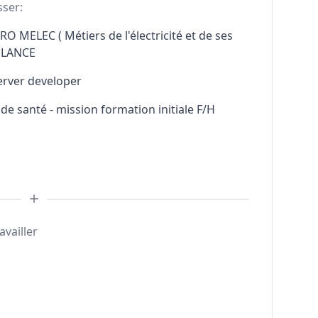
sser:
RO MELEC ( Métiers de l'électricité et de ses
ELANCE
erver developer
e santé - mission formation initiale F/H
availler