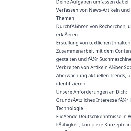
Deine Aufgaben umfassen dabei:
Verfassen von News-Artikeln und
Themen
DurchfÃ¼hren von Recherchen, um
erklÃ¤ren
Erstellung von textlichen Inhalten
Zusammenarbeit mit dem Content
gestalten und fÃ¼r Suchmaschine
Verbreiten von Artikeln Ã¼ber So
Ãberwachung aktuellen Trends, 
identifizieren
Unsere Anforderungen an Dich:
GrundsÃ¤tzliches Interesse fÃ¼r
Technologie
FlieÃende Deutschkenntnisse in W
FÃ¤higkeit, komplexe Konzepte in