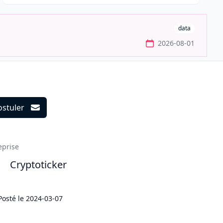
data
2026-08-01
ostuler
ils
eprise
Cryptoticker
Posté le
2024-03-07