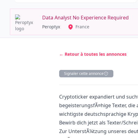
Data Analyst No Experience Required
Peroptyx
France
← Retour à toutes les annonces
Signaler cette annonce
Description
Cryptoticker expandiert und such
begeisterungsfÃ¤hige Texter, die 
wichtigste deutschsprachige Kryp
Bewirb dich jetzt als Texter/Schr
Zur UnterstÃ¼tzung unseres deu