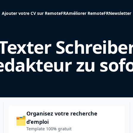
Ajouter votre CV sur RemoteFR
Améliorer RemoteFR
Newsletter
Texter Schreibe
edakteur zu sofo
Organisez votre recherche
🗂️
d’emploi
Template 100% gratuit