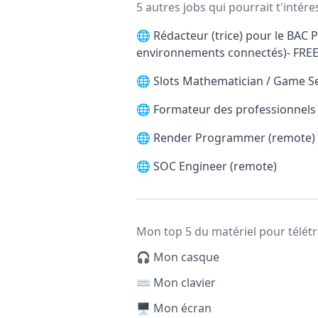
5 autres jobs qui pourrait t'intére
🌐
Rédacteur (trice) pour le BAC P
environnements connectés)- FRE
🌐
Slots Mathematician / Game S
🌐
Formateur des professionnels d
🌐
Render Programmer (remote)
🌐
SOC Engineer (remote)
Mon top 5 du matériel pour télétr
🎧 Mon casque
⌨️ Mon clavier
🖥️ Mon écran