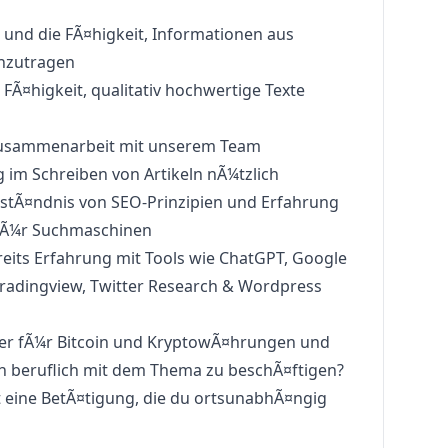
 und die FÃ¤higkeit, Informationen aus
nzutragen
 FÃ¤higkeit, qualitativ hochwertige Texte
 Zusammenarbeit mit unserem Team
ng im Schreiben von Artikeln nÃ¼tzlich
erstÃ¤ndnis von SEO-Prinzipien und Erfahrung
 fÃ¼r Suchmaschinen
Bereits Erfahrung mit Tools wie ChatGPT, Google
 Tradingview, Twitter Research & Wordpress
nger fÃ¼r Bitcoin und KryptowÃ¤hrungen und
uch beruflich mit dem Thema zu beschÃ¤ftigen?
hst eine BetÃ¤tigung, die du ortsunabhÃ¤ngig