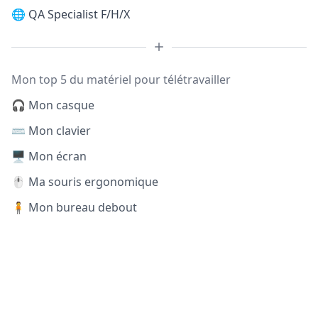
🌐
QA Specialist F/H/X
Mon top 5 du matériel pour télétravailler
🎧 Mon casque
⌨️ Mon clavier
🖥️ Mon écran
🖱️ Ma souris ergonomique
🧍 Mon bureau debout