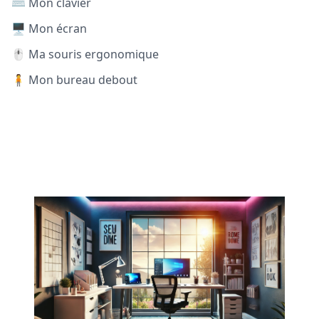
⌨️ Mon clavier
🖥️ Mon écran
🖱️ Ma souris ergonomique
🧍 Mon bureau debout