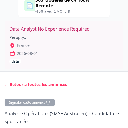
300 Modèles de CV 100%
📄
Remote
-10% avec REMOTEFR
Data Analyst No Experience Required
Peroptyx
France
2026-08-01
data
← Retour à toutes les annonces
Signaler cette annonce
Description
Analyste Opérations (SMSF Australien) – Candidature
spontanée