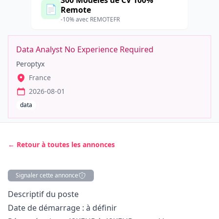
300 Modèles de CV 100%
📄
Remote
-10% avec REMOTEFR
Data Analyst No Experience Required
Peroptyx
France
2026-08-01
data
← Retour à toutes les annonces
Signaler cette annonce
Description
Descriptif du poste
Date de démarrage : à définir