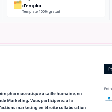
🗂️
d’emploi
Template 100% gratuit
P
Deta
Entr
oire pharmaceutique à taille humaine, en
rade
Marketing
. Vous participerez à la
d’actions
marketing
en étroite collaboration