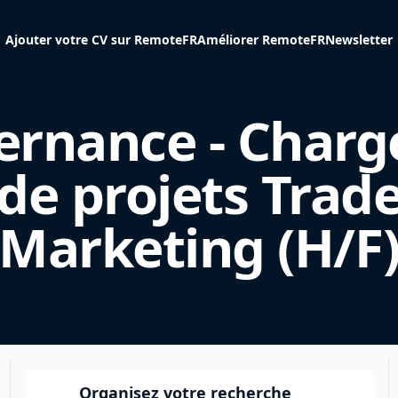
Ajouter votre CV sur RemoteFR
Améliorer RemoteFR
Newsletter
ernance - Charg
de projets Trad
Marketing (H/F
Organisez votre recherche