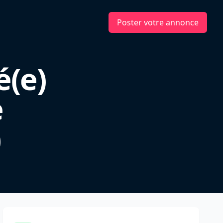
Poster votre annonce
é(e)
e
)