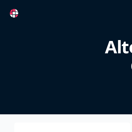
RemoteFR
Alt