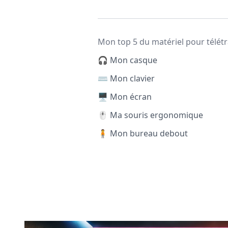
Mon top 5 du matériel pour télétr
🎧 Mon casque
⌨️ Mon clavier
🖥️ Mon écran
🖱️ Ma souris ergonomique
🧍 Mon bureau debout