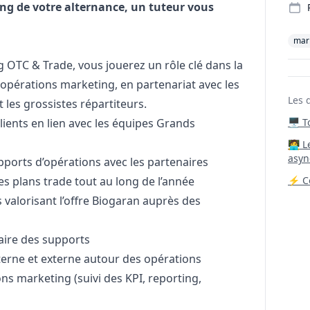
ong de votre alternance, un tuteur vous
mar
g
OTC & Trade, vous jouerez un rôle clé dans la
 opérations
marketing
, en partenariat avec les
Les 
es grossistes répartiteurs.
clients en lien avec les équipes Grands
🖥️ 
‍🧑‍
asyn
upports d’opérations avec les partenaires
des plans trade tout au long de l’année
⚡ Co
 valorisant l’offre Biogaran auprès des
aire des supports
erne et externe autour des opérations
ons
marketing
(suivi des KPI, reporting,