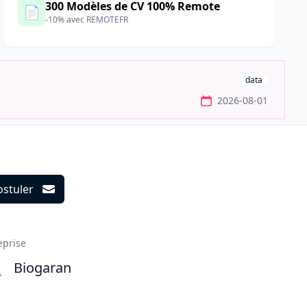
300 Modèles de CV 100% Remote
📄
-10% avec REMOTEFR
data
2026-08-01
ostuler
ils
eprise
Biogaran