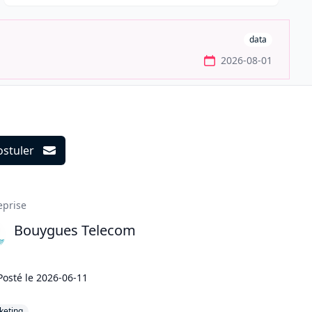
data
2026-08-01
ostuler
ils
eprise
Bouygues Telecom
Posté le
2026-06-11
keting