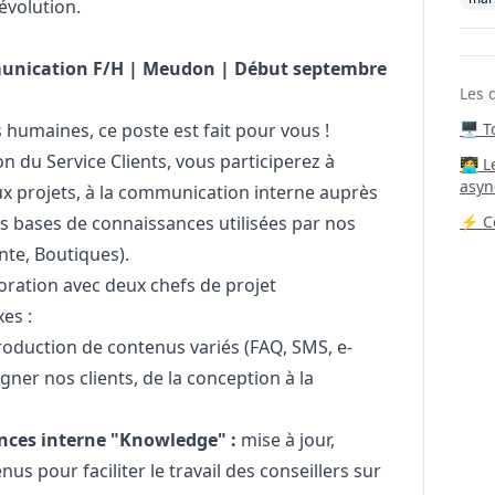
évolution.
munication F/H | Meudon | Début septembre
Les 
s humaines, ce poste est fait pour vous !
🖥️ 
on du Service Clients, vous participerez à
‍🧑‍
asyn
ux projets, à la communication interne auprès
 des bases de connaissances utilisées par nos
⚡ Co
ente, Boutiques).
boration avec deux chefs de projet
es :
roduction de contenus variés (FAQ, SMS, e-
ner nos clients, de la conception à la
nces interne "Knowledge" :
mise à jour,
s pour faciliter le travail des conseillers sur