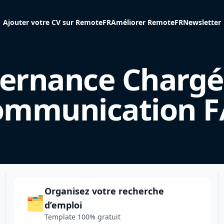
Ajouter votre CV sur RemoteFR
Améliorer RemoteFR
Newsletter
ternance Chargé
ommunication F
Organisez votre recherche
🗂️
d’emploi
Template 100% gratuit