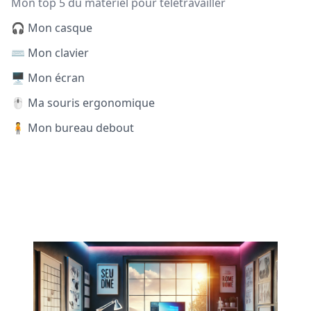
Mon top 5 du matériel pour télétravailler
🎧 Mon casque
⌨️ Mon clavier
🖥️ Mon écran
🖱️ Ma souris ergonomique
🧍 Mon bureau debout