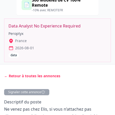
300 Modèles de CV 100%
📄
Remote
-10% avec REMOTEFR
Data Analyst No Experience Required
Peroptyx
France
2026-08-01
data
← Retour à toutes les annonces
Signaler cette annonce
Description
Descriptif du poste
Ne venez pas chez Elis, si vous n’attachez pas