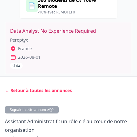
300 Modèles de CV 100%
📄
Remote
-10% avec REMOTEFR
Data Analyst No Experience Required
Peroptyx
France
2026-08-01
data
← Retour à toutes les annonces
Signaler cette annonce
Description
Assistant Administratif : un rôle clé au cœur de notre
organisation