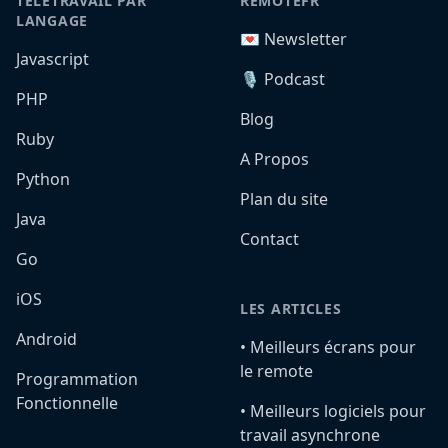
TÉLÉTRAVAIL PAR
REMOTEFR
LANGAGE
💌 Newsletter
Javascript
🎙️ Podcast
PHP
Blog
Ruby
A Propos
Python
Plan du site
Java
Contact
Go
iOS
LES ARTICLES
Android
•️ Meilleurs écrans pour
le remote
Programmation
Fonctionnelle
•️ Meilleurs logiciels pour
travail asynchrone