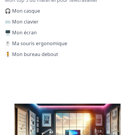
Mon top 5 du matériel pour télétravailler
🎧 Mon casque
⌨️ Mon clavier
🖥️ Mon écran
🖱️ Ma souris ergonomique
🧍 Mon bureau debout