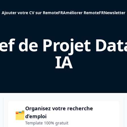
Ajouter votre CV sur RemoteFR
Améliorer RemoteFR
Newsletter
ef de Projet Dat
IA
Organisez votre recherche
🗂️
d’emploi
Template 100% gratuit