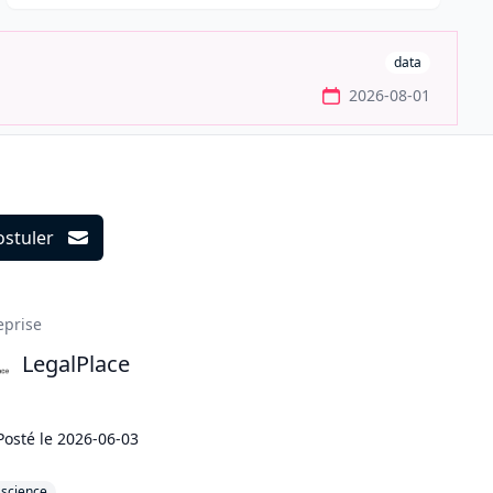
data
2026-08-01
ostuler
ils
eprise
LegalPlace
Posté le
2026-06-03
ascience