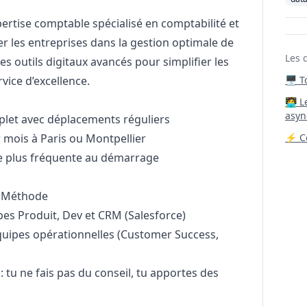
pertise comptable spécialisé en comptabilité et
er les entreprises dans la gestion optimale de
Les 
s outils digitaux avancés pour simplifier les
vice d’excellence.
🖥️ 
‍🧑‍
asyn
mplet avec déplacements réguliers
 mois à Paris ou Montpellier
⚡ Co
e plus fréquente au démarrage
& Méthode
uipes Produit, Dev et CRM (Salesforce)
équipes opérationnelles (Customer Success,
: tu ne fais pas du conseil, tu apportes des