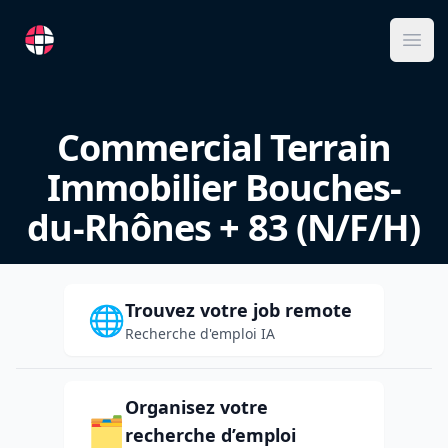
RemoteFR
Ope
Commercial Terrain
Immobilier Bouches-
du-Rhônes + 83 (N/F/H)
Trouvez votre job remote
🌐
Recherche d'emploi IA
Organisez votre
🗂️
recherche d’emploi