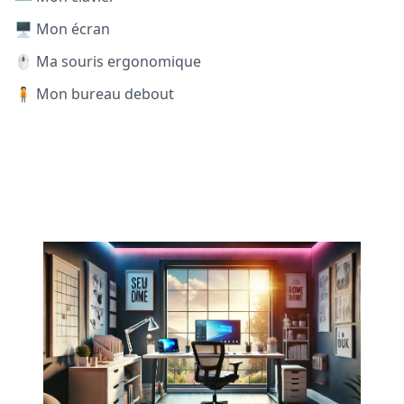
🖥️ Mon écran
🖱️ Ma souris ergonomique
🧍 Mon bureau debout