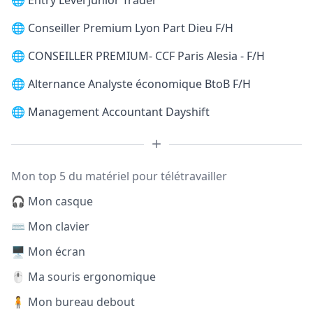
🌐
Entry Level Junior Trader
🌐
Conseiller Premium Lyon Part Dieu F/H
🌐
CONSEILLER PREMIUM- CCF Paris Alesia - F/H
🌐
Alternance Analyste économique BtoB F/H
🌐
Management Accountant Dayshift
Mon top 5 du matériel pour télétravailler
🎧 Mon casque
⌨️ Mon clavier
🖥️ Mon écran
🖱️ Ma souris ergonomique
🧍 Mon bureau debout