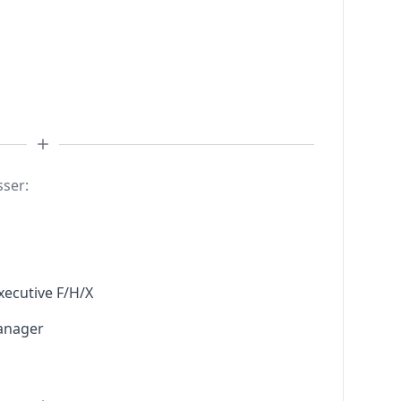
sser:
xecutive F/H/X
anager