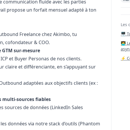
e communication fluide avec les parties
ail propose un forfait mensuel adapté à ton
Les 
utbound Freelance chez Akimbo, tu
🖥️ 
in
, cofondateur & COO.
‍🧑‍
asyn
ie GTM sur-mesure
 ICP et Buyer Personas de nos clients.
⚡ Co
 claire et différenciante, en s’appuyant sur
utbound adaptées aux objectifs clients (ex :
 multi-sources fiables
ures sources de données (LinkedIn Sales
r les données via notre stack d’outils (Phantom