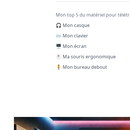
Mon top 5 du matériel pour télétr
🎧 Mon casque
⌨️ Mon clavier
🖥️ Mon écran
🖱️ Ma souris ergonomique
🧍 Mon bureau debout