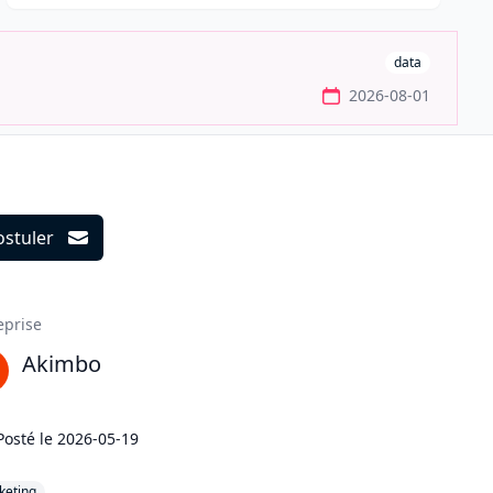
data
2026-08-01
ostuler
ils
eprise
Akimbo
Posté le
2026-05-19
keting