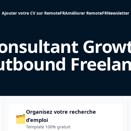
Ajouter votre CV sur RemoteFR
Améliorer RemoteFR
Newsletter
onsultant Grow
tbound Freela
Organisez votre recherche
🗂️
d’emploi
Template 100% gratuit